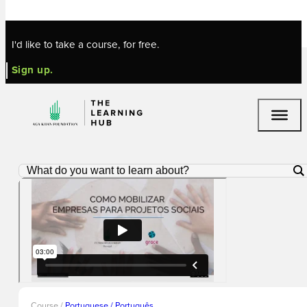
Skip to main content
Skip to footer
I'd like to take a course, for free.
Sign up.
Course /
Portuguese / Português