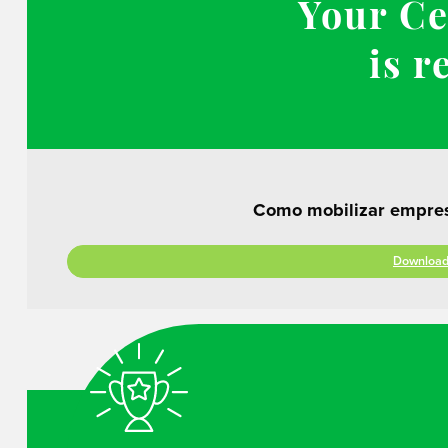
Your Ce
is r
Como mobilizar empresa
Download 