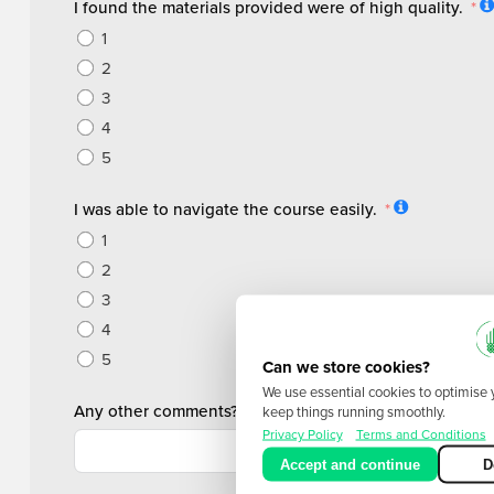
I found the materials provided were of high quality.
1
2
3
4
5
I was able to navigate the course easily.
1
2
3
4
5
Can we store cookies?
We use essential cookies to optimise
Any other comments?
keep things running smoothly.
Privacy Policy
Terms and Conditions
Accept and continue
D