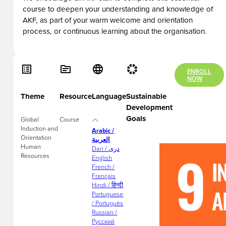
course to deepen your understanding and knowledge of
AKF, as part of your warm welcome and orientation
process, or continuous learning about the organisation.
ENROLL
NOW
Theme
Resource
Language
Sustainable
Development
Goals
Global
Course
Induction and
Arabic /
Orientation
العربية
Human
Dari / دری
Resources
English
French /
Français
Hindi / हिन्दी
Portuguese
/ Português
Russian /
Русский