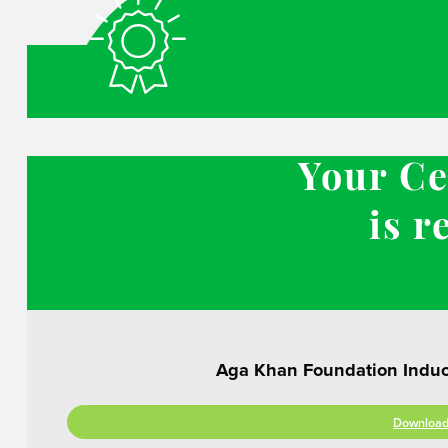
Your Ce
is r
Aga Khan Foundation Induct
Download 