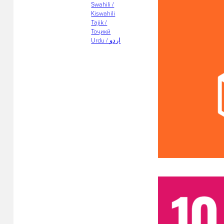
Swahili /
Kiswahili
Tajik /
Тоҷикӣ
Urdu / اردو