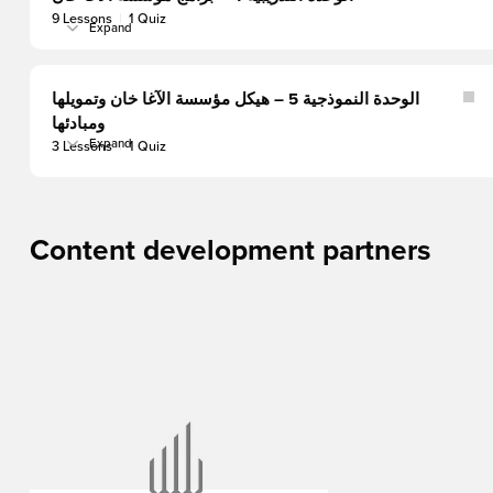
الآغا
9 Lessons
|
1 Quiz
خان
Expand
الوحدة
للتنمية
التدريبية
(AKF)
4
–
برامج
الوحدة النموذجية 5 – هيكل مؤسسة الآغا خان وتمويلها
مؤسسة
ومبادئها
الآغا
خان
Expand
3 Lessons
|
1 Quiz
الوحدة
النموذجية
5
–
هيكل
مؤسسة
Content development partners
الآغا
خان
وتمويلها
ومبادئها